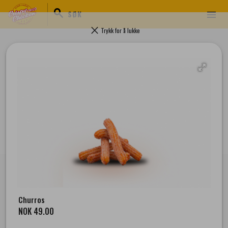
search
menu
SØK
clear
Trykk for å lukke
Kontakt
pin_drop
Værnesgata 9 , 7503 Stjørdal
Churros
mail
dt701.stjordal@cfcdrive.no
NOK 49.00
phone
+4746511555