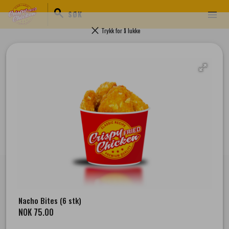
search
menu
SØK
clear
Trykk for å lukke
Kontakt
pin_drop
Værnesgata 9 , 7503 Stjørdal
Nacho Bites (6 stk)
mail
dt701.stjordal@cfcdrive.no
NOK 75.00
phone
+4746511555