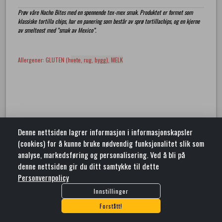
ORG. NR: 930068888
Prøv våre Nacho Bites med en spennende tex-mex smak. Produktet er formet som
klassiske tortilla chips, har en panering som består av sprø tortillachips, og en kjerne
Lenker
av smelteost med ”smak av Mexico”.
Kontakt Oss
Salgsbetingelser
Personvernpolicy
Allergener: GLUTEN (h
vete, rug, bygg), MELK
Åpningstider
Mandag:
10:00 - 22:00
Tirsdag:
10:00 - 22:00
Onsdag:
10:00 - 22:00
Torsdag:
10:00 - 22:00
Fredag:
10:00 - 22:00
Lørdag:
10:00 - 22:00
Denne nettsiden lagrer informasjon i informasjonskapsler
Søndag:
10:00 - 22:00
(cookies) for å kunne bruke nødvendig funksjonalitet slik som
Crispy Fried Chicken
analyse, markedsføring og personalisering. Ved å bli på
Velkommen til Crispy Fried Chicken - sprø og saftig kylling med rene norske
denne nettsiden gir du ditt samtykke til dette
råvarer Hot. Crisp. Juicy
Personvernpolicy
Antall
remove
add
Innstillinger
shopping_cart
Legg I Handlekurv
Forstått!
credit_card
card_giftcard
expand_more
NO
COPYRIGHT @2026 by
SUSOFT